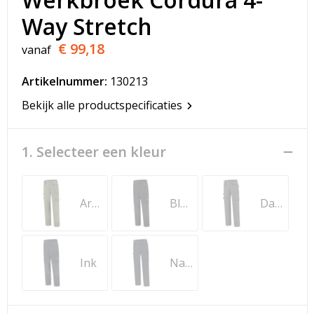
T-Shirts
Way Stretch
Veiligheidsvesten en Veiligheidshesjes
€ 99,18
vanaf
Vesten
Artikelnummer:
130213
Bekijk alle productspecificaties
Werkkleding sets
Gehoorbescherming
1. Selecteer een kleur
Army
Black
Dark Grey
Ink
Navy