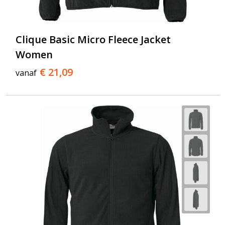
T-Shirts
Veiligheidsvesten en Veiligheidshesjes
Clique Basic Micro Fleece Jacket
Women
Vesten
€ 21,09
vanaf
Werkkleding sets
Gehoorbescherming