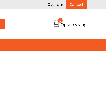
Over ons
Contact
0
Op aanvraag