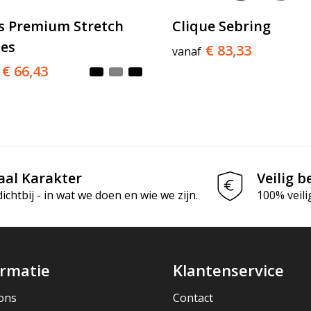
s Premium Stretch
Clique Sebring
es
€ 83,33
vanaf
€ 66,43
aal Karakter
Veilig b
chtbij - in wat we doen en wie we zijn.
100% veili
ormatie
Klantenservice
ons
Contact