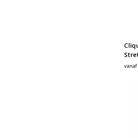
Cliq
Stre
vanaf