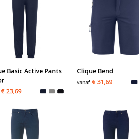
ue Basic Active Pants
Clique Bend
or
€ 31,69
vanaf
€ 23,69