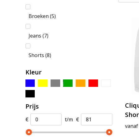
Broeken
(5)
Jeans
(7)
Shorts
(8)
Kleur
Cliq
Prijs
Shor
€
t/m
€
vanaf