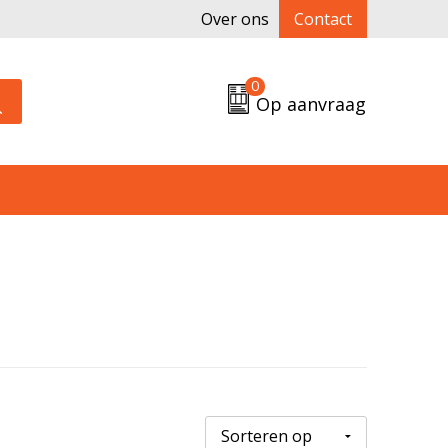
Over ons
Contact
0
Op aanvraag