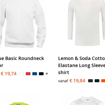
ue Basic Roundneck
Lemon & Soda Cott
or
Elastane Long Sleeve
shirt
€ 19,74
€ 19,84
vanaf