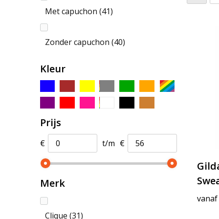
Met capuchon
(41)
Zonder capuchon
(40)
Kleur
Prijs
€
t/m
€
Gild
Swea
Merk
vanaf
Clique
(31)