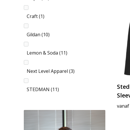
Craft
(1)
Gildan
(10)
Lemon & Soda
(11)
Next Level Apparel
(3)
Sted
STEDMAN
(11)
Slee
vanaf
Stedman
(8)
TRICORP CASUAL
(5)