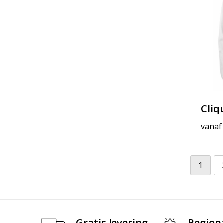
Cliq
vanaf
1
Gratis levering
Region