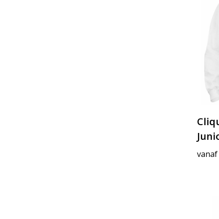
Cliq
Juni
vanaf