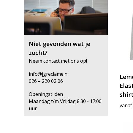
TRICORP PREMIUM
(1)
Niet gevonden wat je
zocht?
Neem contact met ons op!
info@jgreclame.nl
Lemo
026 – 220 02 06
Elas
shir
Openingstijden
Maandag t/m Vrijdag 8:30 - 17:00
vanaf
uur