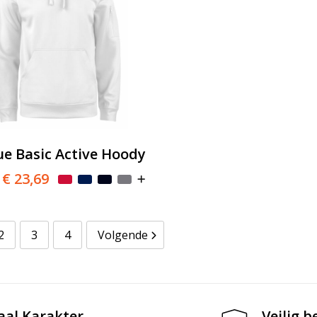
ue Basic Active Hoody
€ 23,69
2
3
4
Volgende
aal Karakter
Veilig b