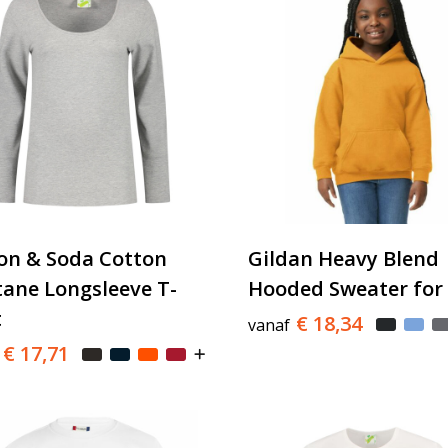
n & Soda Cotton
Gildan Heavy Blend
tane Longsleeve T-
Hooded Sweater for 
t
€ 18,34
vanaf
€ 17,71