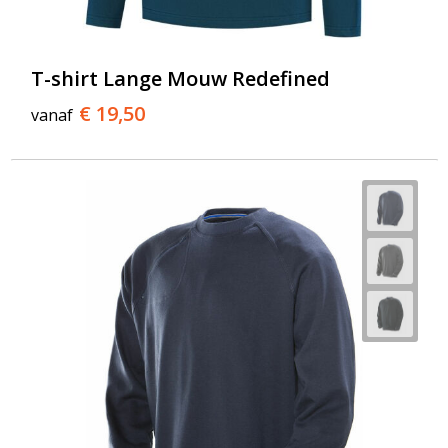
T-Shirts
Veiligheidsvesten en Veiligheidshesjes
T-shirt Lange Mouw Redefined
Vesten
€ 19,50
vanaf
Werkkleding sets
Gehoorbescherming