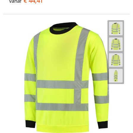
€ 44,41
vanaf