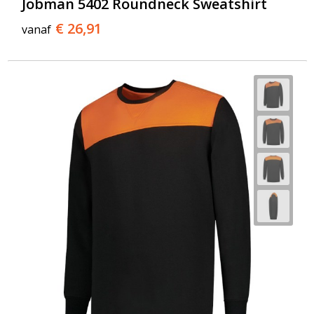
Jobman 5402 Roundneck Sweatshirt
€ 26,91
vanaf