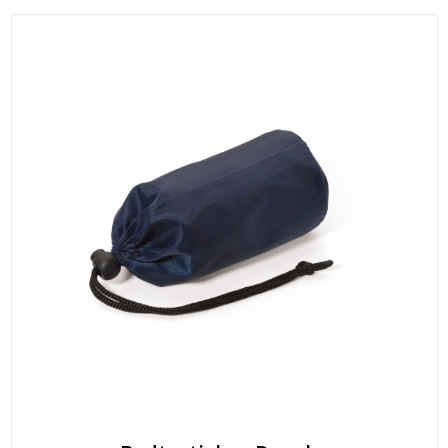
T-Shirts
Veiligheidsvesten en Veiligheidshesjes
Vesten
Werkkleding sets
Gehoorbescherming