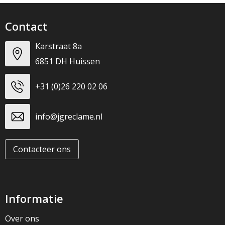
T-Shirts
Contact
Veiligheidsvesten en Veiligheidshesjes
Karstraat 8a
Vesten
6851 DH Huissen
Werkkleding sets
+31 (0)26 220 02 06
Gehoorbescherming
info@jgreclame.nl
Contacteer ons
Informatie
Over ons