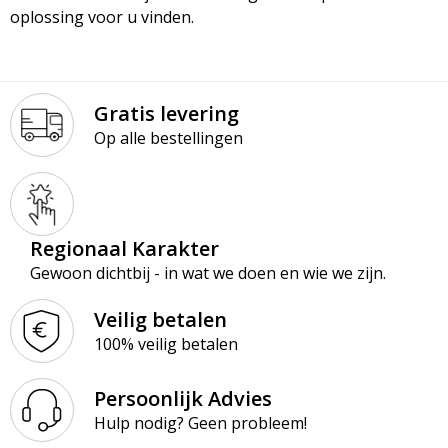
oplossing voor u vinden.
Paraplu’s
Kledingaccessoires
Ondergoed en Sokken
Premiums
Ondergoed, Sokken en Nachtkleding
Overalls
Gratis levering
Schrijfblokken
Overhemden
Overhemden
Op alle bestellingen
Schrijfwaren
Peuters en Baby's
Polo's
Tassen & Reizen
Polo's
Reflecterende polo's
Regionaal Karakter
Regenkleding
Reflecterende vesten
Gewoon dichtbij - in wat we doen en wie we zijn.
Sweaters
Regenkleding
Veilig betalen
100% veilig betalen
T-Shirts
Schorten en Sloven
Persoonlijk Advies
Vesten
Sweaters
Hulp nodig? Geen probleem!