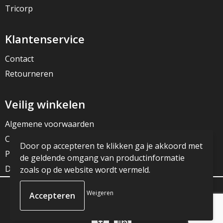
Tricorp
Klantenservice
Contact
Retourneren
Veilig winkelen
Algemene voorwaarden
Cookieverklaring
Door op accepteren te klikken ga je akkoord met
Privacyverklaring
de geldende omgang van productinformatie
Disclaimer
zoals op de website wordt vermeld.
Weigeren
© Copyright JG Reclame 2023