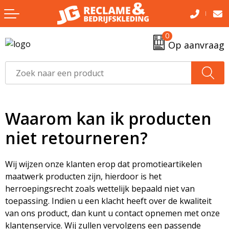
Terug
Terug
Terug
Terug
0
Audio
Bodywarmers
Been- en voetbescherming
Jassen
Op aanvraag
Auto
Badtextiel en Douche
Bodywarmers
Overalls
Drinkware
Broeken en Rokken
Broeken en Rokken
Overhemden & blouses
Gereedschap & zaklampen
Caps, Hoeden en Mutsen
Caps, Hoeden en Mutsen
T-shirts
Waarom kan ik producten
niet retourneren?
Home & Living
Dekens, Fleecedekens en Kussens
Gereedschap
Poloshirts
Mints & Sweets
Gezichtsmaskers en mondkapjes
Handschoenen en Sjaals
Sweaters
Wij wijzen onze klanten erop dat promotieartikelen
maatwerk producten zijn, hierdoor is het
Mobile & Tech
Handschoenen en Sjaals
Jassen
Veiligheidsvesten
herroepingsrecht zoals wettelijk bepaald niet van
toepassing. Indien u een klacht heeft over de kwaliteit
Outdoor
Jassen
Kledingaccessoires
Werkbroeken
van ons product, dan kunt u contact opnemen met onze
klantenservice. Wij zullen vervolgens een passende