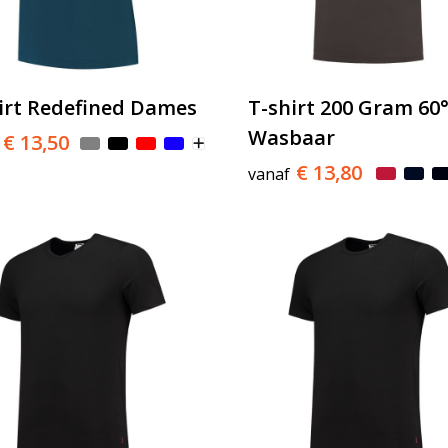
irt Redefined Dames
T-shirt 200 Gram 60
Wasbaar
€ 13,50
€ 13,80
vanaf