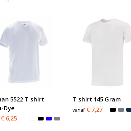
an 5522 T-shirt
T-shirt 145 Gram
n-Dye
€ 7,27
vanaf
€ 6,25