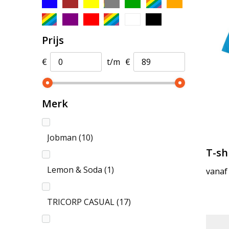
Prijs
€
t/m
€
Merk
Jobman
(10)
T-sh
Lemon & Soda
(1)
vanaf
TRICORP CASUAL
(17)