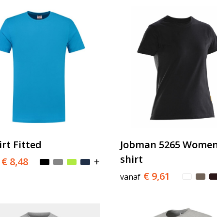
irt Fitted
Jobman 5265 Women'
shirt
€ 8,48
€ 9,61
vanaf