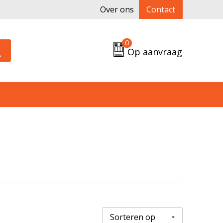
Over ons
Contact
0
Op aanvraag