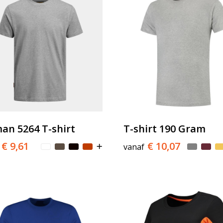
an 5264 T-shirt
T-shirt 190 Gram
€ 9,61
€ 10,07
vanaf