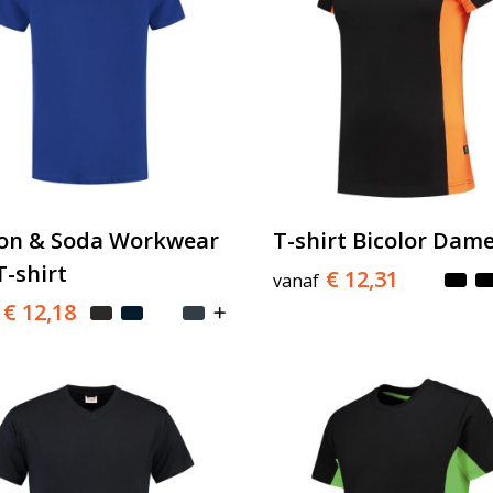
on & Soda Workwear
T-shirt Bicolor Dam
T-shirt
€ 12,31
vanaf
€ 12,18