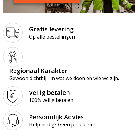
Paraplu’s
Kledingaccessoires
Ondergoed en Sokken
Premiums
Ondergoed, Sokken en Nachtkleding
Overalls
Gratis levering
Schrijfblokken
Overhemden
Overhemden
Op alle bestellingen
Schrijfwaren
Peuters en Baby's
Polo's
Tassen & Reizen
Polo's
Reflecterende polo's
Regionaal Karakter
Gewoon dichtbij - in wat we doen en wie we zijn.
Regenkleding
Reflecterende vesten
Veilig betalen
Sweaters
Regenkleding
100% veilig betalen
T-Shirts
Schorten en Sloven
Persoonlijk Advies
Hulp nodig? Geen probleem!
Vesten
Sweaters