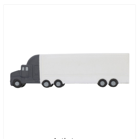
T-Shirts
Veiligheidsvesten en Veiligheidshesjes
Vesten
Werkkleding sets
Gehoorbescherming