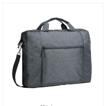
T-Shirts
Veiligheidsvesten en Veiligheidshesjes
Vesten
Werkkleding sets
Gehoorbescherming