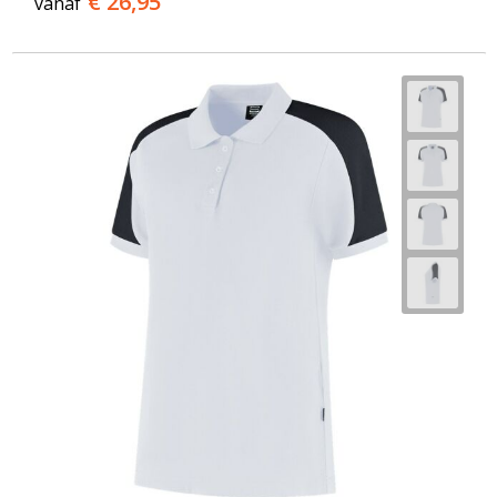
€ 26,95
vanaf