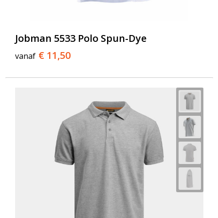
T-Shirts
Veiligheidsvesten en Veiligheidshesjes
Jobman 5533 Polo Spun-Dye
Vesten
€ 11,50
vanaf
Werkkleding sets
Gehoorbescherming