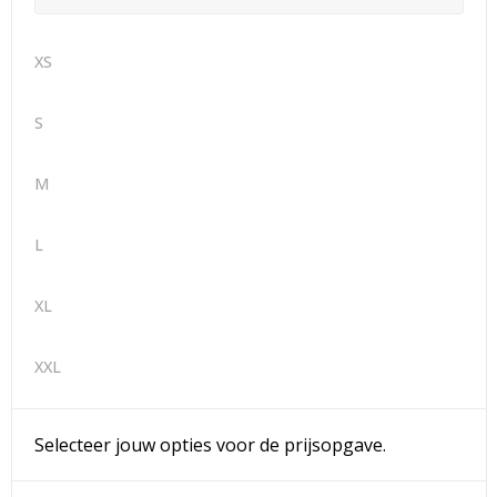
XS
S
M
L
XL
XXL
Selecteer jouw opties voor de prijsopgave.