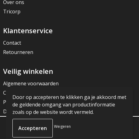
Over ons
Tricorp
Klantenservice
Contact
Retourneren
Veilig winkelen
Algemene voorwaarden
Cookieverklaring
Door op accepteren te klikken ga je akkoord met
Privacyverklaring
de geldende omgang van productinformatie
Disclaimer
zoals op de website wordt vermeld.
Weigeren
© Copyright JG Reclame 2023