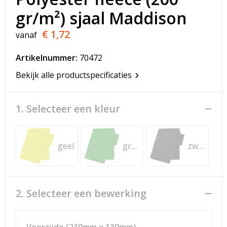
T-Shirts
gr/m²) sjaal Maddison
Veiligheidsvesten en Veiligheidshesjes
€ 1,72
vanaf
Vesten
Artikelnummer:
70472
Bekijk alle productspecificaties
Werkkleding sets
Gehoorbescherming
1. Selecteer een kleur
geel
groen
zwart
2. Selecteer een bewerking