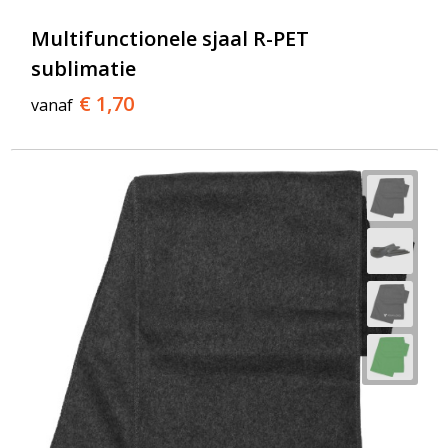
T-Shirts
Multifunctionele sjaal R-PET
Veiligheidsvesten en Veiligheidshesjes
sublimatie
€ 1,70
vanaf
Vesten
Werkkleding sets
Gehoorbescherming