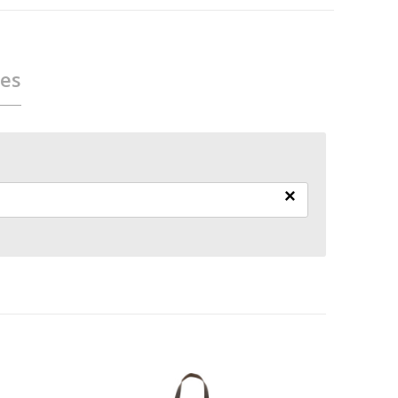
ies
×