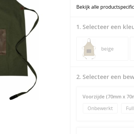
Bekijk alle productspecifi
1. Selecteer een kle
beige
2. Selecteer een be
Voorzijde (70mm x 7
Onbewerkt
Ful