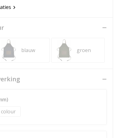
caties
ur
blauw
groen
werking
0mm)
l colour