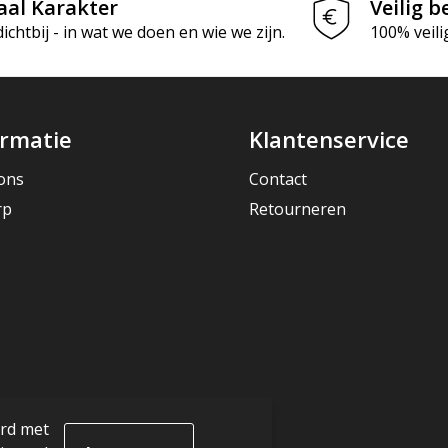
aal Karakter
Veilig b
chtbij - in wat we doen en wie we zijn.
100% veili
ormatie
Klantenservice
ons
Contact
rp
Retourneren
ord met