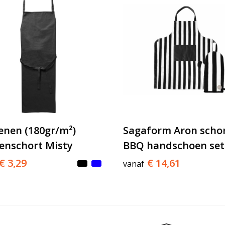
enen (180gr/m²)
Sagaform Aron scho
enschort Misty
BBQ handschoen set
€ 3,29
€ 14,61
vanaf