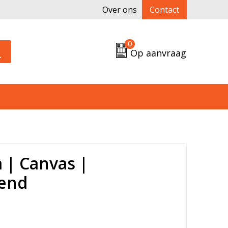
Over ons
Contact
0
Op aanvraag
 | Canvas |
tend