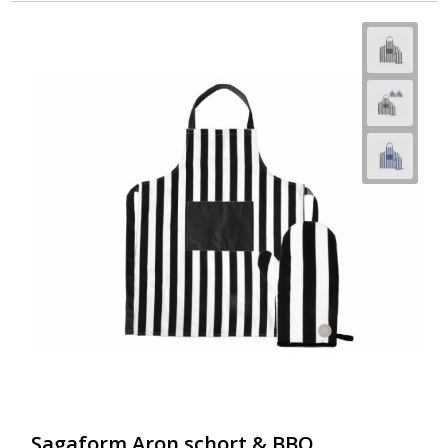
Sagaform Aron schort & BBQ