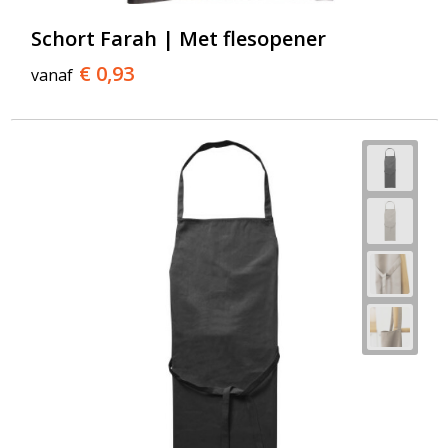
T-Shirts
Schort Farah | Met flesopener
Veiligheidsvesten en Veiligheidshesjes
€ 0,93
vanaf
Vesten
Werkkleding sets
Gehoorbescherming