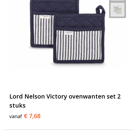
Lord Nelson Victory ovenwanten set 2
stuks
€ 7,68
vanaf