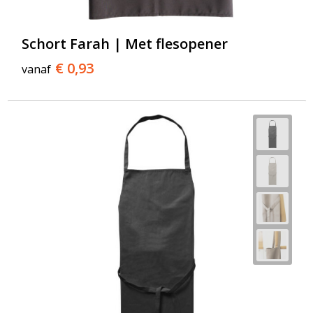
T-Shirts
Veiligheidsvesten en Veiligheidshesjes
Schort Farah | Met flesopener
€ 0,93
vanaf
Vesten
Werkkleding sets
Gehoorbescherming