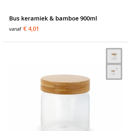
T-Shirts
Veiligheidsvesten en Veiligheidshesjes
Bus keramiek & bamboe 900ml
€ 4,01
vanaf
Vesten
Werkkleding sets
Gehoorbescherming