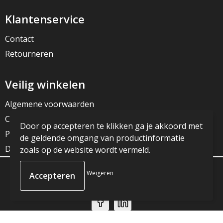
Klantenservice
Contact
Retourneren
Veilig winkelen
Algemene voorwaarden
Cookieverklaring
Door op accepteren te klikken ga je akkoord met
Privacyverklaring
de geldende omgang van productinformatie
Disclaimer
zoals op de website wordt vermeld.
Weigeren
© Copyright JG Reclame 2023