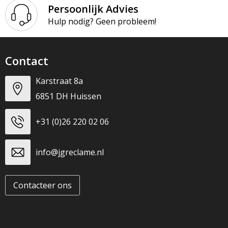
T-Shirts
Persoonlijk Advies
Hulp nodig? Geen probleem!
Veiligheidsvesten en Veiligheidshesjes
Vesten
Contact
Werkkleding sets
Karstraat 8a
6851 DH Huissen
Gehoorbescherming
+31 (0)26 220 02 06
info@jgreclame.nl
Contacteer ons