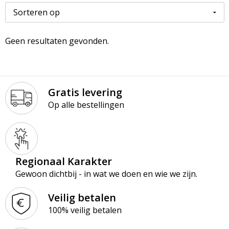
Paraplu’s
Kledingaccessoires
Ondergoed en Sokken
Premiums
Ondergoed, Sokken en Nachtkleding
Overalls
Geen resultaten gevonden.
Schrijfblokken
Overhemden
Overhemden
Schrijfwaren
Peuters en Baby's
Polo's
Gratis levering
Op alle bestellingen
Tassen & Reizen
Polo's
Reflecterende polo's
Regenkleding
Reflecterende vesten
Sweaters
Regenkleding
Regionaal Karakter
Gewoon dichtbij - in wat we doen en wie we zijn.
T-Shirts
Schorten en Sloven
Veilig betalen
Vesten
Sweaters
100% veilig betalen