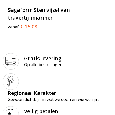
T-Shirts
Sagaform Sten vijzel van
Veiligheidsvesten en Veiligheidshesjes
travertijnmarmer
€ 16,08
vanaf
Vesten
Werkkleding sets
Gehoorbescherming
Gratis levering
Op alle bestellingen
Regionaal Karakter
Gewoon dichtbij - in wat we doen en wie we zijn.
Veilig betalen