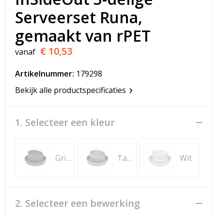
T-Shirts
Serveerset Runa,
Veiligheidsvesten en Veiligheidshesjes
gemaakt van rPET
€ 10,53
vanaf
Vesten
Artikelnummer:
179298
Werkkleding sets
Bekijk alle productspecificaties
Gehoorbescherming
1. Selecteer een kleur
Grijs
Taupe
Wit
2. Selecteer een bewerking