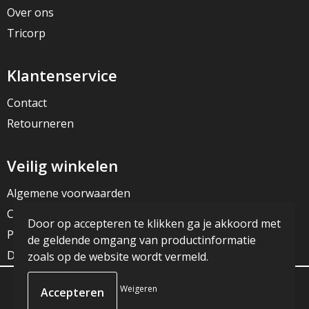
Over ons
Tricorp
Klantenservice
Contact
Retourneren
Veilig winkelen
Algemene voorwaarden
Cookieverklaring
Door op accepteren te klikken ga je akkoord met
Privacyverklaring
de geldende omgang van productinformatie
Disclaimer
zoals op de website wordt vermeld.
Weigeren
© Copyright JG Reclame 2023