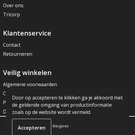
Over ons
Tricorp
Klantenservice
Contact
Retourneren
Veilig winkelen
Algemene voorwaarden
Cookieverklaring
Door op accepteren te klikken ga je akkoord met
Privacyverklaring
de geldende omgang van productinformatie
Disclaimer
zoals op de website wordt vermeld.
Weigeren
© Copyright JG Reclame 2023