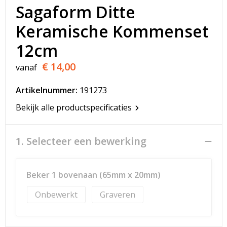
T-Shirts
Sagaform Ditte
Keramische Kommenset
Veiligheidsvesten en Veiligheidshesjes
12cm
Vesten
€ 14,00
vanaf
Werkkleding sets
Artikelnummer:
191273
Gehoorbescherming
Bekijk alle productspecificaties
1. Selecteer een bewerking
Beker 1 bovenaan (65mm x 20mm)
Onbewerkt
Graveren