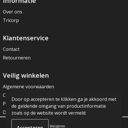
Informatie
Over ons
Tricorp
Klantenservice
Contact
Retourneren
Veilig winkelen
Algemene voorwaarden
Cookieverklaring
Door op accepteren te klikken ga je akkoord met
Privacyverklaring
de geldende omgang van productinformatie
Disclaimer
zoals op de website wordt vermeld.
Weigeren
© Copyright JG Reclame 2023