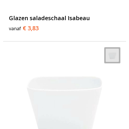
T-Shirts
Veiligheidsvesten en Veiligheidshesjes
Glazen saladeschaal Isabeau
€ 3,83
vanaf
Vesten
Werkkleding sets
Gehoorbescherming