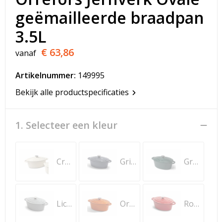
T-Shirts
geëmailleerde braadpan
Veiligheidsvesten en Veiligheidshesjes
3.5L
€ 63,86
vanaf
Vesten
Artikelnummer:
149995
Werkkleding sets
Bekijk alle productspecificaties
Gehoorbescherming
1. Selecteer een kleur
Crème
Grijs
Groen
Licht Grijs
Oranje
Rood