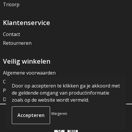
Tricorp
Klantenservice
Contact
Retourneren
Veilig winkelen
Algemene voorwaarden
Cookieverklaring
Door op accepteren te klikken ga je akkoord met
Privacyverklaring
de geldende omgang van productinformatie
Disclaimer
zoals op de website wordt vermeld.
Weigeren
© Copyright JG Reclame 2023