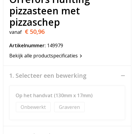
T-Shirts
pizzasteen met
Veiligheidsvesten en Veiligheidshesjes
pizzaschep
€ 50,96
vanaf
Vesten
Artikelnummer:
149979
Werkkleding sets
Bekijk alle productspecificaties
Gehoorbescherming
1. Selecteer een bewerking
Op het handvat (130mm x 17mm)
Onbewerkt
Graveren