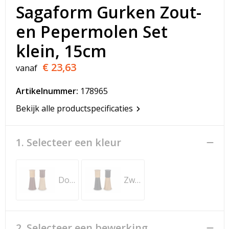
T-Shirts
Sagaform Gurken Zout-
en Pepermolen Set
Veiligheidsvesten en Veiligheidshesjes
klein, 15cm
Vesten
€ 23,63
vanaf
Werkkleding sets
Artikelnummer:
178965
Gehoorbescherming
Bekijk alle productspecificaties
1. Selecteer een kleur
Donker Rood
Zwart
2. Selecteer een bewerking