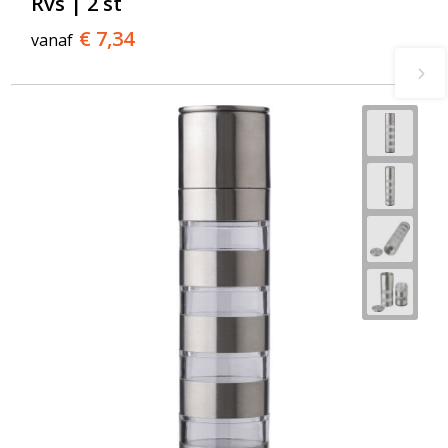
Rvs | 2 st
€ 7,34
vanaf