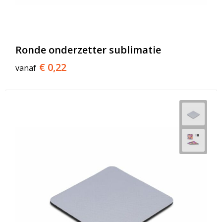
T-Shirts
Veiligheidsvesten en Veiligheidshesjes
Ronde onderzetter sublimatie
Vesten
€ 0,22
vanaf
Werkkleding sets
Gehoorbescherming