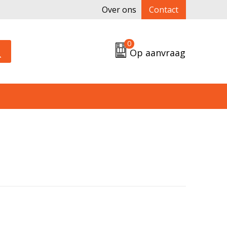
Over ons
Contact
0
Op aanvraag