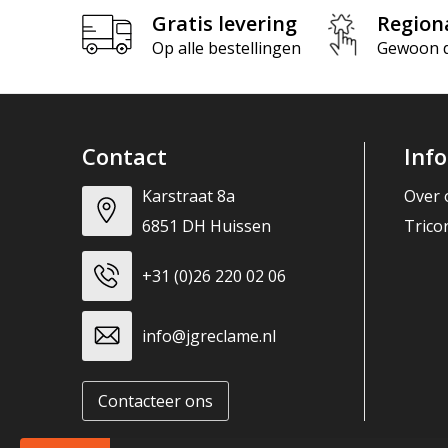
Gratis levering
Region
Op alle bestellingen
Gewoon di
Contact
Inf
Karstraat 8a
Over 
6851 DH Huissen
Trico
+31 (0)26 220 02 06
info@jgreclame.nl
Contacteer ons