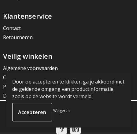
Klantenservice
Contact
Retourneren
Veilig winkelen
Algemene voorwaarden
Cookieverklaring
Door op accepteren te klikken ga je akkoord met
Privacyverklaring
de geldende omgang van productinformatie
Disclaimer
zoals op de website wordt vermeld.
Weigeren
© Copyright JG Reclame 2023