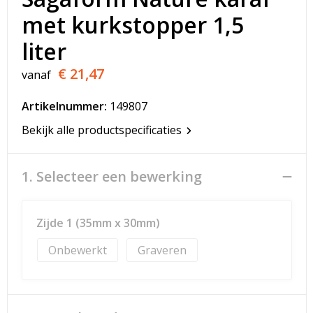
T-Shirts
met kurkstopper 1,5
Veiligheidsvesten en Veiligheidshesjes
liter
€ 21,47
vanaf
Vesten
Artikelnummer:
149807
Werkkleding sets
Bekijk alle productspecificaties
Gehoorbescherming
1. Selecteer een bewerking
Zijde 1 (35mm x 30mm)
Onbewerkt
Graveren