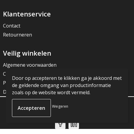
Klantenservice
Contact
Retourneren
Veilig winkelen
Algemene voorwaarden
Cookieverklaring
Door op accepteren te klikken ga je akkoord met
Privacyverklaring
de geldende omgang van productinformatie
Disclaimer
zoals op de website wordt vermeld.
Weigeren
© Copyright JG Reclame 2023