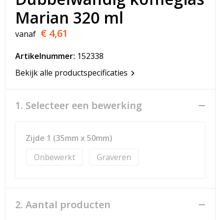
T-Shirts
Marian 320 ml
Veiligheidsvesten en Veiligheidshesjes
€ 4,61
vanaf
Vesten
Artikelnummer:
152338
Bekijk alle productspecificaties
Werkkleding sets
Gehoorbescherming
1. Selecteer een bewerking
Zijde 1 (35mm x 50mm)
Onbewerkt
Graveren
2. Aantal producten