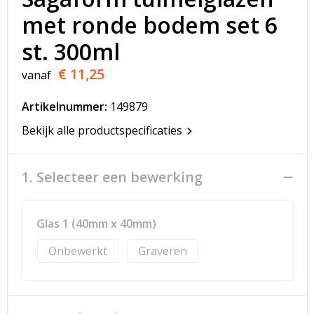
T-Shirts
met ronde bodem set 6
Veiligheidsvesten en Veiligheidshesjes
st. 300ml
€ 11,25
vanaf
Vesten
Artikelnummer:
149879
Werkkleding sets
Bekijk alle productspecificaties
Gehoorbescherming
1. Selecteer een bewerking
Glas 1 (40mm x 40mm)
Onbewerkt
Graveren