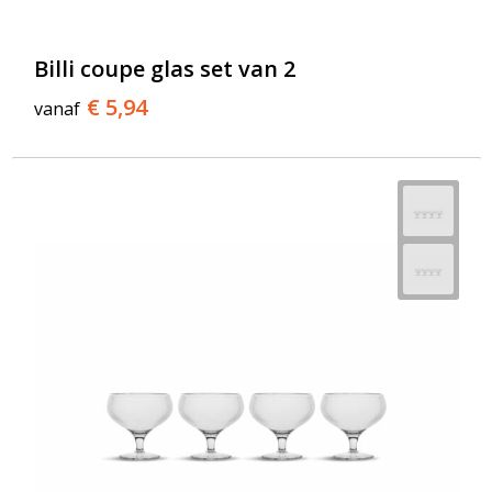
T-Shirts
Veiligheidsvesten en Veiligheidshesjes
Billi coupe glas set van 2
€ 5,94
vanaf
Vesten
Werkkleding sets
Gehoorbescherming