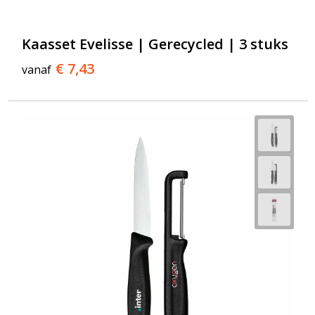
T-Shirts
Veiligheidsvesten en Veiligheidshesjes
Kaasset Evelisse | Gerecycled | 3 stuks
€ 7,43
vanaf
Vesten
Werkkleding sets
Gehoorbescherming