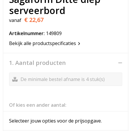
T-Shirts
serveerbord
Veiligheidsvesten en Veiligheidshesjes
€ 22,67
vanaf
Vesten
Artikelnummer:
149809
Bekijk alle productspecificaties
Werkkleding sets
Gehoorbescherming
1. Aantal producten
De minimale bestel afname is 4 stuk(s)
Of kies een ander aantal:
Selecteer jouw opties voor de prijsopgave.