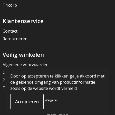
Tricorp
Klantenservice
Contact
Retourneren
Veilig winkelen
Algemene voorwaarden
Cookieverklaring
Door op accepteren te klikken ga je akkoord met
Privacyverklaring
de geldende omgang van productinformatie
Disclaimer
zoals op de website wordt vermeld.
Weigeren
© Copyright JG Reclame 2023