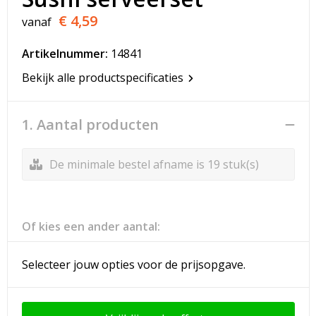
T-Shirts
€ 4,59
vanaf
Veiligheidsvesten en Veiligheidshesjes
Artikelnummer:
14841
Vesten
Bekijk alle productspecificaties
Werkkleding sets
1. Aantal producten
Gehoorbescherming
De minimale bestel afname is 19 stuk(s)
Of kies een ander aantal:
Selecteer jouw opties voor de prijsopgave.