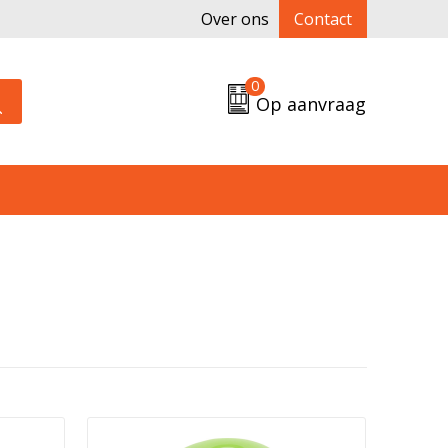
Over ons
Contact
0
Op aanvraag