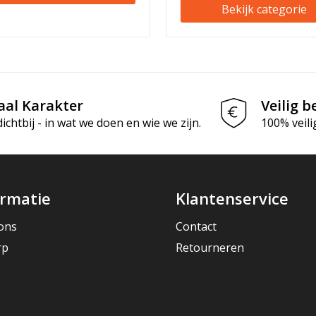
Bekijk categorie
aal Karakter
Veilig b
chtbij - in wat we doen en wie we zijn.
100% veili
ormatie
Klantenservice
ons
Contact
rp
Retourneren