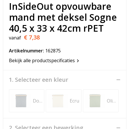
T-Shirts
InSideOut opvouwbare
mand met deksel Sogne
Veiligheidsvesten en Veiligheidshesjes
40,5 x 33 x 42cm rPET
Vesten
€ 7,38
vanaf
Werkkleding sets
Artikelnummer:
162875
Gehoorbescherming
Bekijk alle productspecificaties
1. Selecteer een kleur
Donker Grijs
Ecru
Olijfgroen
2. Selecteer een bewerking