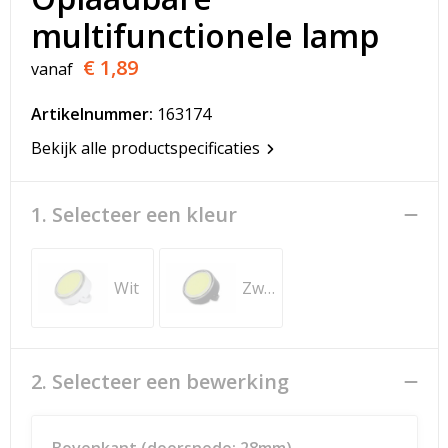
T-Shirts
multifunctionele lamp
Veiligheidsvesten en Veiligheidshesjes
€ 1,89
vanaf
Vesten
Artikelnummer:
163174
Bekijk alle productspecificaties
Werkkleding sets
Gehoorbescherming
1. Selecteer een kleur
Wit
Zwart
2. Selecteer een bewerking