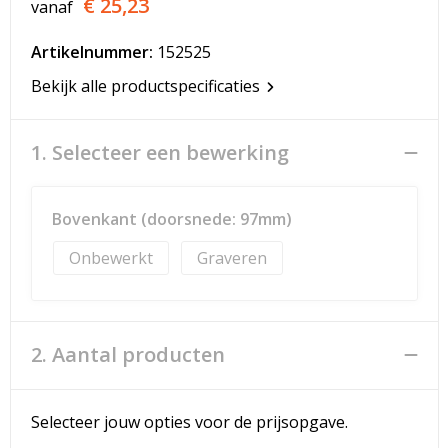
€ 25,23
vanaf
T-Shirts
Artikelnummer:
152525
Veiligheidsvesten en Veiligheidshesjes
Bekijk alle productspecificaties
Vesten
1. Selecteer een bewerking
Werkkleding sets
Gehoorbescherming
Bovenkant (doorsnede: 97mm)
Onbewerkt
Graveren
2. Aantal producten
Selecteer jouw opties voor de prijsopgave.