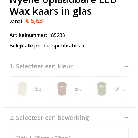
T-Shirts
Wax kaars in glas
Veiligheidsvesten en Veiligheidshesjes
€ 5,63
vanaf
Vesten
Artikelnummer:
185233
Bekijk alle productspecificaties
Werkkleding sets
Gehoorbescherming
1. Selecteer een kleur
Beige
Bruin
Olijfgroen
2. Selecteer een bewerking