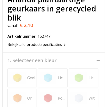
T-Shirts
geurkaars in gerecycled
Veiligheidsvesten en Veiligheidshesjes
blik
€ 2,10
vanaf
Vesten
Artikelnummer:
162747
Werkkleding sets
Bekijk alle productspecificaties
Gehoorbescherming
1. Selecteer een kleur
Geel
Lichtblauw
Lichtgroen
Oranje
Rood
Wit