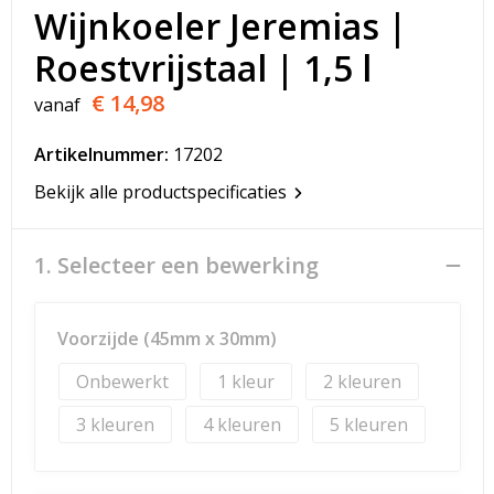
T-Shirts
Wijnkoeler Jeremias |
Roestvrijstaal | 1,5 l
Veiligheidsvesten en Veiligheidshesjes
€ 14,98
vanaf
Vesten
Artikelnummer:
17202
Werkkleding sets
Bekijk alle productspecificaties
Gehoorbescherming
1. Selecteer een bewerking
Voorzijde (45mm x 30mm)
Onbewerkt
1
2
3
4
5