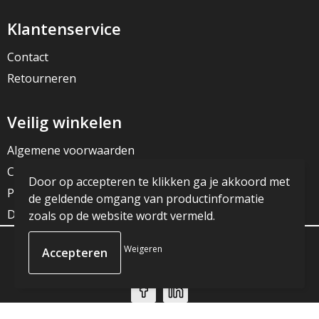
Klantenservice
Contact
Retourneren
Veilig winkelen
Algemene voorwaarden
Cookieverklaring
Door op accepteren te klikken ga je akkoord met
Privacyverklaring
de geldende omgang van productinformatie
Disclaimer
zoals op de website wordt vermeld.
Weigeren
© Copyright JG Reclame 2023