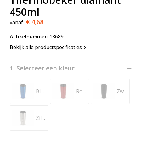
T-Shirts
450ml
Veiligheidsvesten en Veiligheidshesjes
€ 4,68
vanaf
Vesten
Artikelnummer:
13689
Bekijk alle productspecificaties
Werkkleding sets
Gehoorbescherming
1. Selecteer een kleur
Blauw
Rood
Zwart
Zilver