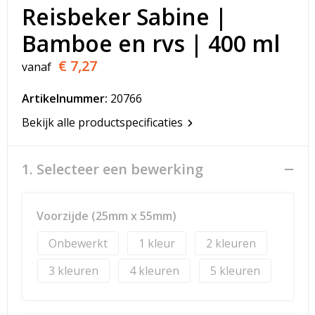
T-Shirts
Reisbeker Sabine |
Bamboe en rvs | 400 ml
Veiligheidsvesten en Veiligheidshesjes
€ 7,27
vanaf
Vesten
Artikelnummer:
20766
Werkkleding sets
Bekijk alle productspecificaties
Gehoorbescherming
1. Selecteer een bewerking
Voorzijde (25mm x 55mm)
Onbewerkt
1
2
3
4
5