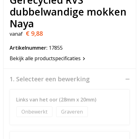
T-Shirts
dubbelwandige mokken
Veiligheidsvesten en Veiligheidshesjes
Naya
€ 9,88
Vesten
vanaf
Artikelnummer:
17855
Werkkleding sets
Bekijk alle productspecificaties
Gehoorbescherming
1. Selecteer een bewerking
Links van het oor (28mm x 20mm)
Onbewerkt
Graveren