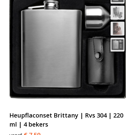
Heupflaconset Brittany | Rvs 304 | 220
ml | 4 bekers
€ 7,59